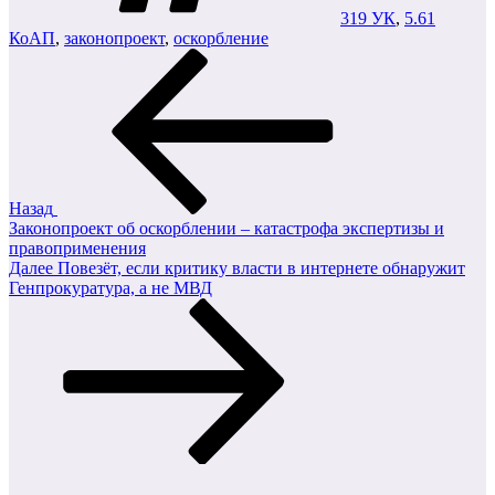
319 УК
,
5.61
КоАП
,
законопроект
,
оскорбление
Навигация
Предыдущая
запись:
по
записям
Назад
Законопроект об оскорблении – катастрофа экспертизы и
правоприменения
Следующая
Далее
Повезёт, если критику власти в интернете обнаружит
запись
Генпрокуратура, а не МВД