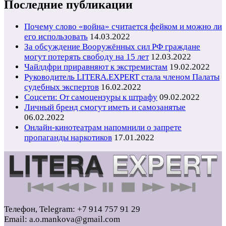
Последние публикации
Почему слово «война» считается фейком и можно ли
его использовать
14.03.2022
За обсуждение Вооружённых сил РФ граждане
могут потерять свободу на 15 лет
12.03.2022
Чайлдфри приравняют к экстремистам
19.02.2022
Руководитель LITERA.EXPERT стала членом Палаты
судебных экспертов
16.02.2022
Соцсети: От самоцензуры к штрафу
09.02.2022
Личный бренд смогут иметь и самозанятые
06.02.2022
Онлайн-кинотеатрам напомнили о запрете
пропаганды наркотиков
17.01.2022
Телефон, Telegram: +7 914 757 91 29
Email: a.o.mankova@gmail.com